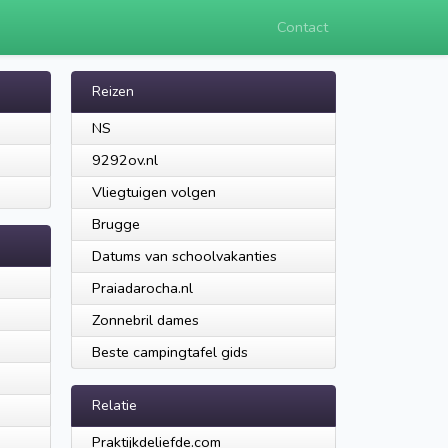
Contact
Reizen
NS
9292ov.nl
Vliegtuigen volgen
Brugge
Datums van schoolvakanties
Praiadarocha.nl
Zonnebril dames
Beste campingtafel gids
Relatie
Praktijkdeliefde.com