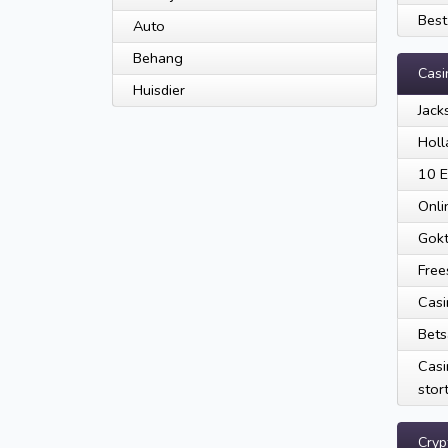
Best
Auto
Behang
Casi
Huisdier
Jack
Holl
10 E
Onli
Gokt
Free
Casi
Bets
Casi
stor
Cryp