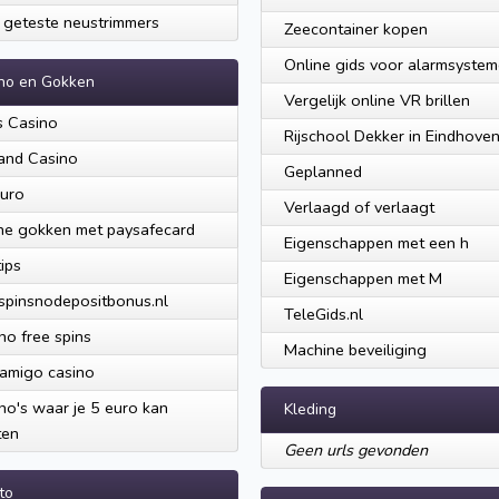
 geteste neustrimmers
Zeecontainer kopen
Online gids voor alarmsyste
no en Gokken
Vergelijk online VR brillen
s Casino
Rijschool Dekker in Eindhove
and Casino
Geplanned
uro
Verlaagd of verlaagt
ne gokken met paysafecard
Eigenschappen met een h
ips
Eigenschappen met M
spinsnodepositbonus.nl
TeleGids.nl
no free spins
Machine beveiliging
amigo casino
no's waar je 5 euro kan
Kleding
ten
Geen urls gevonden
to