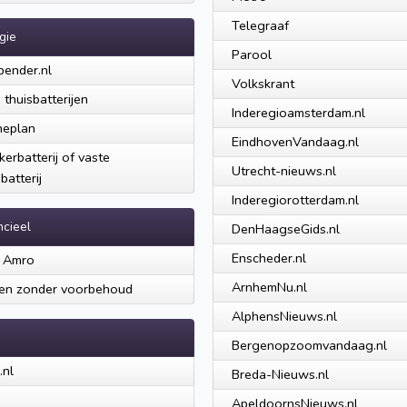
Telegraaf
gie
Parool
pender.nl
Volkskrant
 thuisbatterijen
Inderegioamsterdam.nl
neplan
EindhovenVandaag.nl
kerbatterij of vaste
Utrecht-nieuws.nl
batterij
Inderegiorotterdam.nl
ncieel
DenHaagseGids.nl
Enscheder.nl
 Amro
ArnhemNu.nl
en zonder voorbehoud
AlphensNieuws.nl
Bergenopzoomvandaag.nl
.nl
Breda-Nieuws.nl
ApeldoornsNieuws.nl