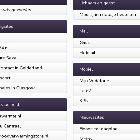
Lichaam en geest
 urls gevonden
Medicijnen doosje bestellen
ngsites
Mail
a
Gmail
24.nl
Hotmail
ure Sexe
ontact in Gelderland
Mobiel
scort
Mijn Vodafone
ales in Glasgow
Tele2
KPN
rzaamheid
awarmte.nl
Nieuwssites
eu Centraal
Financieel dagblad
aroodverwarmingstore.nl
Metro