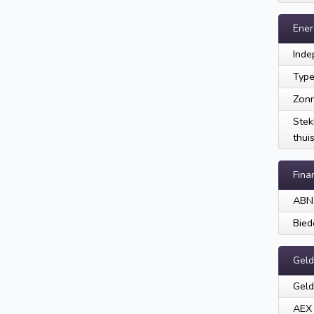
Ener
Inde
Type
Zon
Stek
thuis
Fina
ABN
Bied
Geld
Geld
AEX