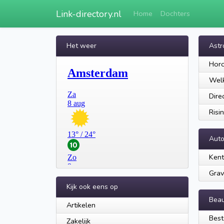
Link-directory.nl
Home
Dochters
Het weer
Astr
Hor
Welk
Dire
Risi
Aut
Kent
Grav
Kijk ook eens op
Beau
Artikelen
Best
Zakelijk