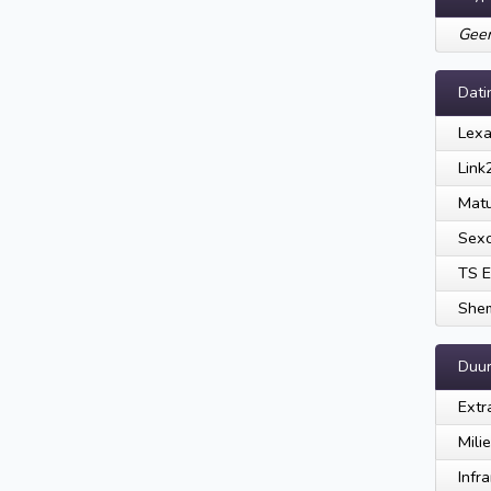
Geen
Dati
Lex
Link
Mat
Sexc
TS E
Shem
Duu
Extr
Mili
Infr