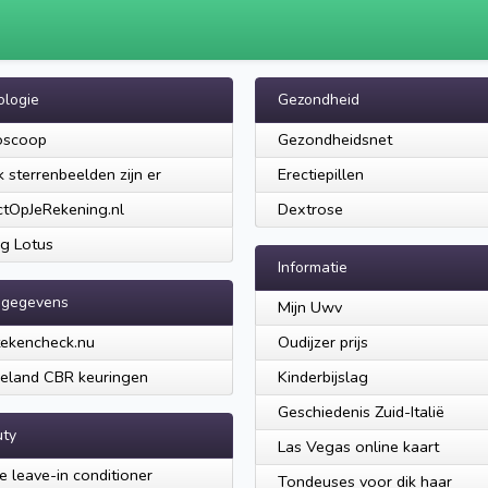
ologie
Gezondheid
oscoop
Gezondheidsnet
 sterrenbeelden zijn er
Erectiepillen
ctOpJeRekening.nl
Dextrose
ng Lotus
Informatie
ogegevens
Mijn Uwv
ekencheck.nu
Oudijzer prijs
eland CBR keuringen
Kinderbijslag
Geschiedenis Zuid-Italië
ty
Las Vegas online kaart
e leave-in conditioner
Tondeuses voor dik haar