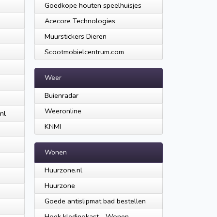
Goedkope houten speelhuisjes
Acecore Technologies
Muurstickers Dieren
Scootmobielcentrum.com
Weer
Buienradar
Weeronline
nl
KNMI
Wonen
Huurzone.nl
Huurzone
Goede antislipmat bad bestellen
Hoek kledingkast - Wonen-