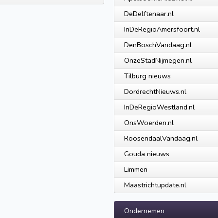
DeDelftenaar.nl
InDeRegioAmersfoort.nl
DenBoschVandaag.nl
OnzeStadNijmegen.nl
Tilburg nieuws
DordrechtNieuws.nl
InDeRegioWestland.nl
OnsWoerden.nl
RoosendaalVandaag.nl
Gouda nieuws
Limmen
Maastrichtupdate.nl
Ondernemen